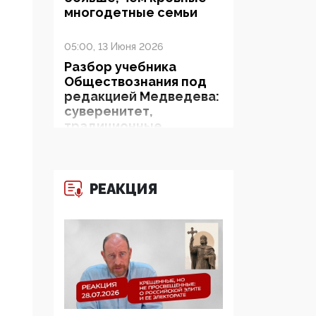
многодетные семьи
05:00, 13 Июня 2026
Разбор учебника
Обществознания под
редакцией Медведева:
суверенитет,
традиционные
ценности и немного
двоемыслия
РЕАКЦИЯ
11:53, 09 Июня 2026
Прокуратура наконец
увидела
экстремистскую
деятельность ИИТО
ЮНЕСКО в России, но
цифроглобалисты
продолжают
определять повестку в