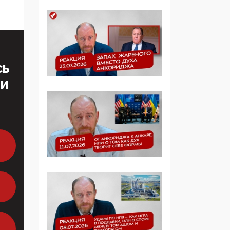
образовании
09:43, 01 Июня 2026
5G за счет здоровья
граждан: Минцифры
СЬ
намерено отобрать у
регионов и
ТИ
муниципалитетов право
защищать жилые дома
и социальные объекты
от ЭМИ
05:58, 26 Мая 2026
Роскомнадзор
освободили от борца с
деструктивным и
опасным контентом
07:39, 25 Мая 2026