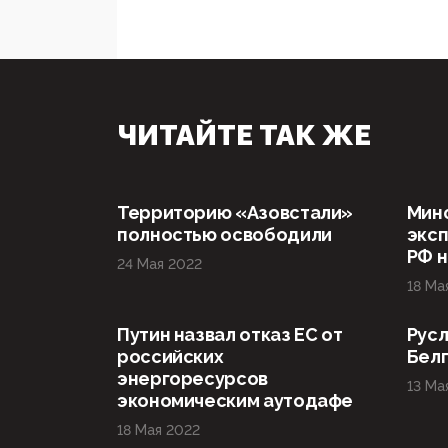
ЧИТАЙТЕ ТАК ЖЕ
Территорию «Азовстали»
Мин
полностью освободили
эксп
РФ н
24 Мая 2022
18 Ма
Путин назвал отказ ЕС от
Русл
российских
Бел
энергоресурсов
13 Ма
экономическим аутодафе
18 Мая 2022