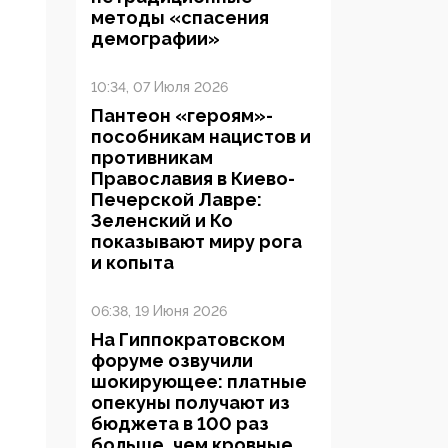
методы «спасения
демографии»
10:34, 07 Июля 2026
Пантеон «героям»-
пособникам нацистов и
противникам
Православия в Киево-
Печерской Лавре:
Зеленский и Ко
показывают миру рога
и копыта
06:38, 19 Июня 2026
На Гиппократовском
форуме озвучили
шокирующее: платные
опекуны получают из
бюджета в 100 раз
больше, чем кровные