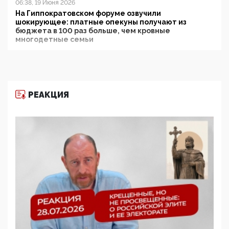
06:38, 19 Июня 2026
На Гиппократовском форуме озвучили
шокирующее: платные опекуны получают из
бюджета в 100 раз больше, чем кровные
многодетные семьи
05:00, 13 Июня 2026
Разбор учебника Обществознания под редакцией
Медведева: суверенитет, традиционные ценности
и немного двоемыслия
РЕАКЦИЯ
11:53, 09 Июня 2026
Прокуратура наконец увидела экстремистскую
деятельность ИИТО ЮНЕСКО в России, но
цифроглобалисты продолжают определять
повестку в образовании
09:43, 01 Июня 2026
5G за счет здоровья граждан: Минцифры намерено
отобрать у регионов и муниципалитетов право
защищать жилые дома и социальные объекты от
ЭМИ
05:58, 26 Мая 2026
Роскомнадзор освободили от борца с
деструктивным и опасным контентом