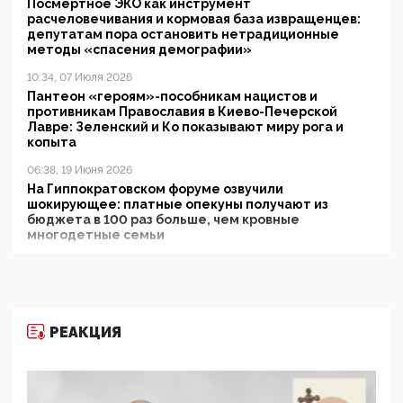
Посмертное ЭКО как инструмент
расчеловечивания и кормовая база извращенцев:
депутатам пора остановить нетрадиционные
методы «спасения демографии»
10:34, 07 Июля 2026
Пантеон «героям»-пособникам нацистов и
противникам Православия в Киево-Печерской
Лавре: Зеленский и Ко показывают миру рога и
копыта
06:38, 19 Июня 2026
На Гиппократовском форуме озвучили
шокирующее: платные опекуны получают из
бюджета в 100 раз больше, чем кровные
многодетные семьи
05:00, 13 Июня 2026
Разбор учебника Обществознания под редакцией
Медведева: суверенитет, традиционные ценности
и немного двоемыслия
РЕАКЦИЯ
11:53, 09 Июня 2026
Прокуратура наконец увидела экстремистскую
деятельность ИИТО ЮНЕСКО в России, но
цифроглобалисты продолжают определять