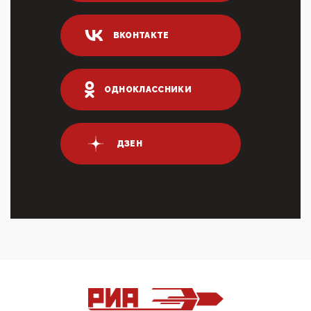
Он это ...
04:47, 10 Апреля 2026
ВКОНТАКТЕ
ИНН для переводов по СБП это первый шаг из
логических двухЗаполнение ИНН при любых
переводах по ...
03:35, 10 Апреля 2026
ОДНОКЛАССНИКИ
Суммарное вознаграждение менеджменту в 15
крупных банках по итогам 2025 года превысило 63
млрд руб. ...
03:01, 10 Апреля 2026
ДЗЕН
Террорист и убийца Буданов вальяжно сообщил,
что союзники просили Киев не наносить удары по
энергети...
01:54, 10 Апреля 2026
ПрезидентПутинвчера вечером обьявил
Пасхальное перемирие с 16 часов субботы до конца
дня Воскресен...
01:09, 10 Апреля 2026
Цифроконцлагерь работает только на
входМошенники активно пользуются аккаунтами на
Госуслугах уме...