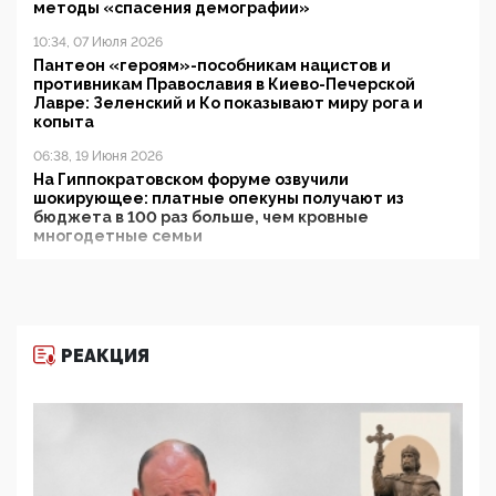
методы «спасения демографии»
10:34, 07 Июля 2026
Пантеон «героям»-пособникам нацистов и
противникам Православия в Киево-Печерской
Лавре: Зеленский и Ко показывают миру рога и
копыта
06:38, 19 Июня 2026
На Гиппократовском форуме озвучили
шокирующее: платные опекуны получают из
бюджета в 100 раз больше, чем кровные
многодетные семьи
05:00, 13 Июня 2026
Разбор учебника Обществознания под редакцией
Медведева: суверенитет, традиционные ценности
и немного двоемыслия
РЕАКЦИЯ
11:53, 09 Июня 2026
Прокуратура наконец увидела экстремистскую
деятельность ИИТО ЮНЕСКО в России, но
цифроглобалисты продолжают определять
повестку в образовании
09:43, 01 Июня 2026