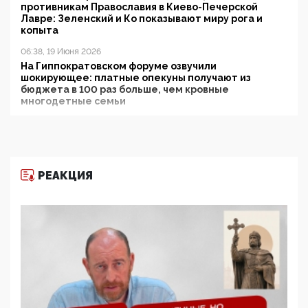
противникам Православия в Киево-Печерской
Лавре: Зеленский и Ко показывают миру рога и
копыта
06:38, 19 Июня 2026
На Гиппократовском форуме озвучили
шокирующее: платные опекуны получают из
бюджета в 100 раз больше, чем кровные
многодетные семьи
05:00, 13 Июня 2026
Разбор учебника Обществознания под редакцией
Медведева: суверенитет, традиционные ценности
и немного двоемыслия
РЕАКЦИЯ
11:53, 09 Июня 2026
Прокуратура наконец увидела экстремистскую
деятельность ИИТО ЮНЕСКО в России, но
цифроглобалисты продолжают определять
повестку в образовании
09:43, 01 Июня 2026
5G за счет здоровья граждан: Минцифры намерено
отобрать у регионов и муниципалитетов право
защищать жилые дома и социальные объекты от
ЭМИ