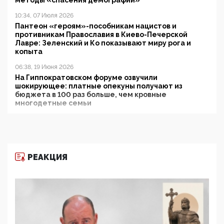
методы «спасения демографии»
10:34, 07 Июля 2026
Пантеон «героям»-пособникам нацистов и
противникам Православия в Киево-Печерской
Лавре: Зеленский и Ко показывают миру рога и
копыта
06:38, 19 Июня 2026
На Гиппократовском форуме озвучили
шокирующее: платные опекуны получают из
бюджета в 100 раз больше, чем кровные
многодетные семьи
05:00, 13 Июня 2026
Разбор учебника Обществознания под редакцией
Медведева: суверенитет, традиционные ценности
и немного двоемыслия
РЕАКЦИЯ
11:53, 09 Июня 2026
Прокуратура наконец увидела экстремистскую
деятельность ИИТО ЮНЕСКО в России, но
цифроглобалисты продолжают определять
повестку в образовании
09:43, 01 Июня 2026
5G за счет здоровья граждан: Минцифры намерено