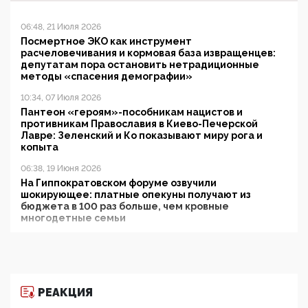
06:48, 21 Июля 2026
Посмертное ЭКО как инструмент
расчеловечивания и кормовая база извращенцев:
депутатам пора остановить нетрадиционные
методы «спасения демографии»
10:34, 07 Июля 2026
Пантеон «героям»-пособникам нацистов и
противникам Православия в Киево-Печерской
Лавре: Зеленский и Ко показывают миру рога и
копыта
06:38, 19 Июня 2026
На Гиппократовском форуме озвучили
шокирующее: платные опекуны получают из
бюджета в 100 раз больше, чем кровные
многодетные семьи
05:00, 13 Июня 2026
Разбор учебника Обществознания под редакцией
Медведева: суверенитет, традиционные ценности
и немного двоемыслия
РЕАКЦИЯ
11:53, 09 Июня 2026