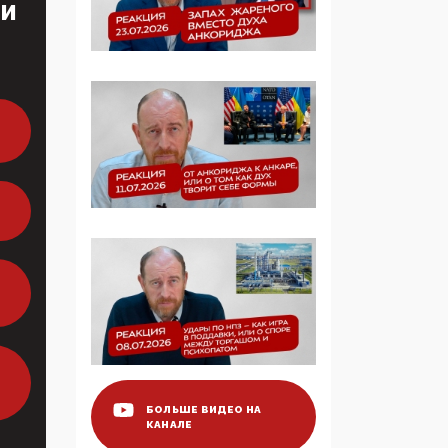
ТИ
определять повестку в
образовании
09:43, 01 Июня 2026
5G за счет здоровья
граждан: Минцифры
намерено отобрать у
регионов и
муниципалитетов право
защищать жилые дома
и социальные объекты
от ЭМИ
05:58, 26 Мая 2026
Роскомнадзор
освободили от борца с
деструктивным и
опасным контентом
БОЛЬШЕ ВИДЕО НА
КАНАЛЕ
07:39, 25 Мая 2026