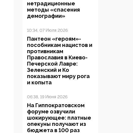
нетрадиционные
методы «спасения
демографии»
10:34, 07 Июля 2026
Пантеон «героям»-
пособникам нацистов и
противникам
Православия в Киево-
Печерской Лавре:
Зеленский и Ко
показывают миру рога
и копыта
06:38, 19 Июня 2026
На Гиппократовском
форуме озвучили
шокирующее: платные
опекуны получают из
бюджета в 100 раз