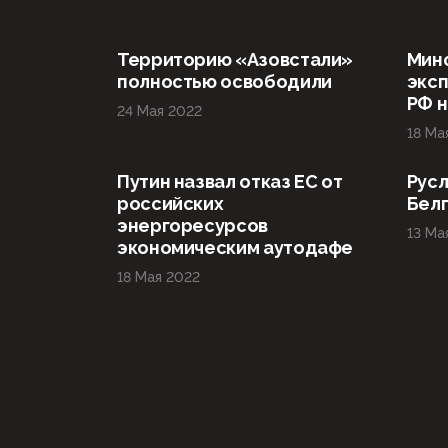
Территорию «Азовстали»
Мин
полностью освободили
эксп
РФ н
24 Мая 2022
18 Ма
Путин назвал отказ ЕС от
Русл
российских
Бел
энергоресурсов
13 Ма
экономическим аутодафе
18 Мая 2022