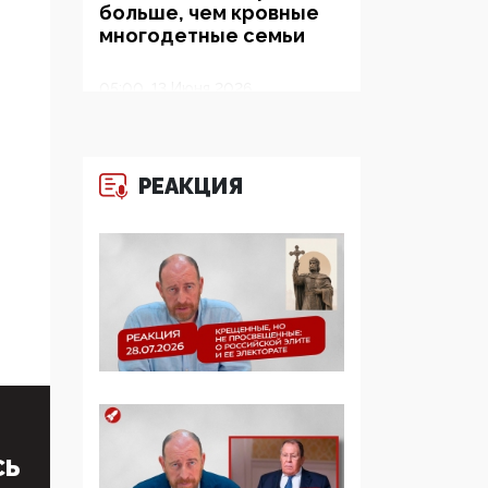
больше, чем кровные
многодетные семьи
05:00, 13 Июня 2026
Разбор учебника
Обществознания под
редакцией Медведева:
РЕАКЦИЯ
суверенитет,
традиционные
ценности и немного
двоемыслия
11:53, 09 Июня 2026
Прокуратура наконец
увидела
экстремистскую
деятельность ИИТО
ЮНЕСКО в России, но
цифроглобалисты
СЬ
продолжают