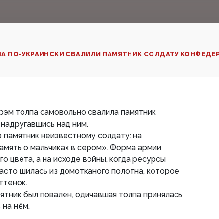
 США ПО-УКРАИНСКИ СВАЛИЛИ ПАМЯТНИК СОЛДАТУ КОНФЕДЕ
рэм толпа самовольно свалила памятник
надругавшись над ним.
 памятник неизвестному солдату: на
амять о мальчиках в сером». Форма армии
о цвета, а на исходе войны, когда ресурсы
асто шилась из домотканого полотна, которое
ттенок.
мятник был повален, одичавшая толпа принялась
 на нём.