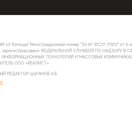
М-13 "Катюша" Регистрационный номер "Эл № ФС77-77972" от 6 
г. зарегистрировано ФЕДЕРАЛЬНОЙ СЛУЖБОЙ ПО НАДЗОРУ В С
И, ИНФОРМАЦИОННЫХ ТЕХНОЛОГИЙ И МАССОВЫХ КОММУНИКА
ИТЕЛЬ ООО «РЕАЛИСТ»
ЫЙ РЕДАКТОР ЦЫГАНОВ А.Б.
S