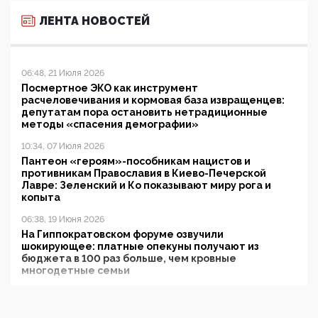
ЛЕНТА НОВОСТЕЙ
06:48, 21 Июля 2026
Посмертное ЭКО как инструмент
расчеловечивания и кормовая база извращенцев:
депутатам пора остановить нетрадиционные
методы «спасения демографии»
10:34, 07 Июля 2026
Пантеон «героям»-пособникам нацистов и
противникам Православия в Киево-Печерской
Лавре: Зеленский и Ко показывают миру рога и
копыта
06:38, 19 Июня 2026
На Гиппократовском форуме озвучили
шокирующее: платные опекуны получают из
бюджета в 100 раз больше, чем кровные
многодетные семьи
05:00, 13 Июня 2026
Разбор учебника Обществознания под редакцией