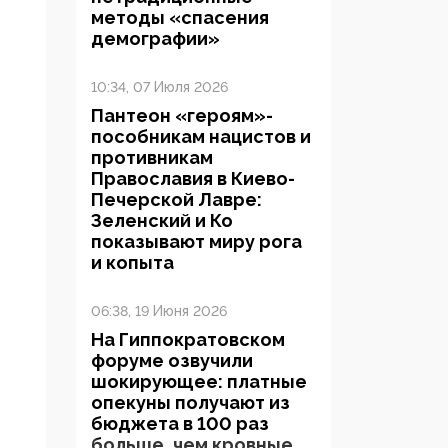
методы «спасения
демографии»
10:34, 07 Июля 2026
Пантеон «героям»-
пособникам нацистов и
противникам
Православия в Киево-
Печерской Лавре:
Зеленский и Ко
показывают миру рога
и копыта
06:38, 19 Июня 2026
На Гиппократовском
форуме озвучили
шокирующее: платные
опекуны получают из
бюджета в 100 раз
больше, чем кровные