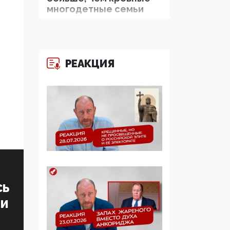
многодетные семьи
05:00, 13 Июня 2026
Разбор учебника
Обществознания под
РЕАКЦИЯ
редакцией Медведева:
суверенитет,
традиционные
ценности и немного
двоемыслия
11:53, 09 Июня 2026
Прокуратура наконец
увидела
экстремистскую
деятельность ИИТО
СЬ
ЮНЕСКО в России, но
ТИ
цифроглобалисты
продолжают
определять повестку в