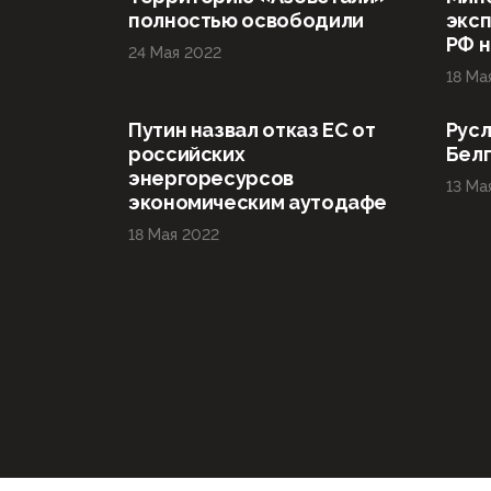
полностью освободили
эксп
РФ н
24 Мая 2022
18 Ма
Путин назвал отказ ЕС от
Русл
российских
Бел
энергоресурсов
13 Ма
экономическим аутодафе
18 Мая 2022