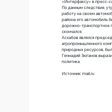
«Интерфаксу» в пресс-с
По данным следствия, ут
работу на своем автомо
района его автомобиль б
дорожно-транспортное п
скончался.
Асхабов являлся предсе
агропромышленного компл
природных ресурсов, бы
Геннадий Зюганов вырази
политика.
Источник: mail.ru