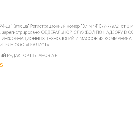
М-13 "Катюша" Регистрационный номер "Эл № ФС77-77972" от 6 
г. зарегистрировано ФЕДЕРАЛЬНОЙ СЛУЖБОЙ ПО НАДЗОРУ В С
И, ИНФОРМАЦИОННЫХ ТЕХНОЛОГИЙ И МАССОВЫХ КОММУНИКА
ИТЕЛЬ ООО «РЕАЛИСТ»
ЫЙ РЕДАКТОР ЦЫГАНОВ А.Б.
S