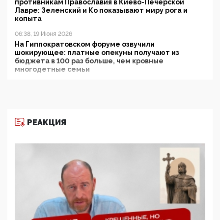
противникам Православия в Киево-Печерской
Лавре: Зеленский и Ко показывают миру рога и
копыта
06:38, 19 Июня 2026
На Гиппократовском форуме озвучили
шокирующее: платные опекуны получают из
бюджета в 100 раз больше, чем кровные
многодетные семьи
05:00, 13 Июня 2026
Разбор учебника Обществознания под редакцией
Медведева: суверенитет, традиционные ценности
и немного двоемыслия
РЕАКЦИЯ
11:53, 09 Июня 2026
Прокуратура наконец увидела экстремистскую
деятельность ИИТО ЮНЕСКО в России, но
цифроглобалисты продолжают определять
повестку в образовании
09:43, 01 Июня 2026
5G за счет здоровья граждан: Минцифры намерено
отобрать у регионов и муниципалитетов право
защищать жилые дома и социальные объекты от
ЭМИ