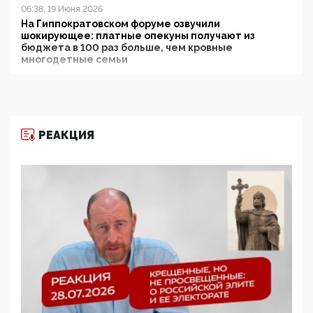
06:38, 19 Июня 2026
На Гиппократовском форуме озвучили
шокирующее: платные опекуны получают из
бюджета в 100 раз больше, чем кровные
многодетные семьи
05:00, 13 Июня 2026
Разбор учебника Обществознания под редакцией
Медведева: суверенитет, традиционные ценности
и немного двоемыслия
РЕАКЦИЯ
11:53, 09 Июня 2026
Прокуратура наконец увидела экстремистскую
деятельность ИИТО ЮНЕСКО в России, но
цифроглобалисты продолжают определять
повестку в образовании
09:43, 01 Июня 2026
5G за счет здоровья граждан: Минцифры намерено
отобрать у регионов и муниципалитетов право
защищать жилые дома и социальные объекты от
ЭМИ
05:58, 26 Мая 2026
Роскомнадзор освободили от борца с
деструктивным и опасным контентом