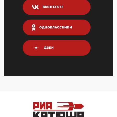
04:47, 10 Апреля 2026
ВКОНТАКТЕ
ИНН для переводов по СБП это первый шаг из
логических двухЗаполнение ИНН при любых
переводах по ...
03:35, 10 Апреля 2026
ОДНОКЛАССНИКИ
Суммарное вознаграждение менеджменту в 15
крупных банках по итогам 2025 года превысило 63
млрд руб. ...
03:01, 10 Апреля 2026
ДЗЕН
Террорист и убийца Буданов вальяжно сообщил,
что союзники просили Киев не наносить удары по
энергети...
01:54, 10 Апреля 2026
ПрезидентПутинвчера вечером обьявил
Пасхальное перемирие с 16 часов субботы до конца
дня Воскресен...
01:09, 10 Апреля 2026
Цифроконцлагерь работает только на
входМошенники активно пользуются аккаунтами на
Госуслугах уме...
12:01, 10 Апреля 2026