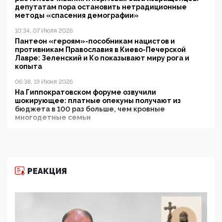
депутатам пора остановить нетрадиционные
методы «спасения демографии»
10:34, 07 Июля 2026
Пантеон «героям»-пособникам нацистов и
противникам Православия в Киево-Печерской
Лавре: Зеленский и Ко показывают миру рога и
копыта
06:38, 19 Июня 2026
На Гиппократовском форуме озвучили
шокирующее: платные опекуны получают из
бюджета в 100 раз больше, чем кровные
многодетные семьи
05:00, 13 Июня 2026
Разбор учебника Обществознания под редакцией
Медведева: суверенитет, традиционные ценности
и немного двоемыслия
РЕАКЦИЯ
11:53, 09 Июня 2026
Прокуратура наконец увидела экстремистскую
деятельность ИИТО ЮНЕСКО в России, но
цифроглобалисты продолжают определять
повестку в образовании