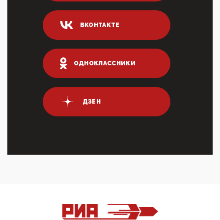
Он это ...
04:47, 10 Апреля 2026
ВКОНТАКТЕ
ИНН для переводов по СБП это первый шаг из
логических двухЗаполнение ИНН при любых
переводах по ...
03:35, 10 Апреля 2026
ОДНОКЛАССНИКИ
Суммарное вознаграждение менеджменту в 15
крупных банках по итогам 2025 года превысило 63
млрд руб. ...
03:01, 10 Апреля 2026
ДЗЕН
Террорист и убийца Буданов вальяжно сообщил,
что союзники просили Киев не наносить удары по
энергети...
01:54, 10 Апреля 2026
ПрезидентПутинвчера вечером обьявил
Пасхальное перемирие с 16 часов субботы до конца
дня Воскресен...
01:09, 10 Апреля 2026
Цифроконцлагерь работает только на
входМошенники активно пользуются аккаунтами на
Госуслугах уме...