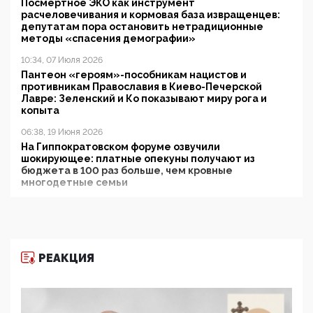
Посмертное ЭКО как инструмент
расчеловечивания и кормовая база извращенцев:
депутатам пора остановить нетрадиционные
методы «спасения демографии»
10:34, 07 Июля 2026
Пантеон «героям»-пособникам нацистов и
противникам Православия в Киево-Печерской
Лавре: Зеленский и Ко показывают миру рога и
копыта
06:38, 19 Июня 2026
На Гиппократовском форуме озвучили
шокирующее: платные опекуны получают из
бюджета в 100 раз больше, чем кровные
многодетные семьи
05:00, 13 Июня 2026
Разбор учебника Обществознания под редакцией
Медведева: суверенитет, традиционные ценности
и немного двоемыслия
РЕАКЦИЯ
11:53, 09 Июня 2026
Прокуратура наконец увидела экстремистскую
деятельность ИИТО ЮНЕСКО в России, но
цифроглобалисты продолжают определять