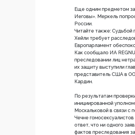
Еще одним предметом за
Иеговы». Меркель попрос
России.
Читайте также: Судьбой 
Хейли требует расследо
Европарламент обеспоко
Как сообщало ИА REGNUM
преследовании лиц нетра
их защиту выступили гла
представитель США в ОО
Кардин.
По результатам проверки
инициированной уполном
Москальковой в связи с
Чечне гомосексуалистов 
ответ, что ни одного зая
фактов преследования за