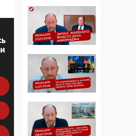
образовании
09:43, 01 Июня 2026
5G за счет здоровья
граждан: Минцифры
СЬ
намерено отобрать у
регионов и
ТИ
муниципалитетов право
защищать жилые дома
и социальные объекты
от ЭМИ
05:58, 26 Мая 2026
Роскомнадзор
освободили от борца с
деструктивным и
опасным контентом
07:39, 25 Мая 2026