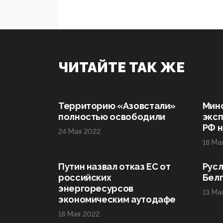
ЧИТАЙТЕ ТАК ЖЕ
Территорию «Азовстали»
Мин
полностью освободили
эксп
РФ н
24 Мая 2022
18 Ма
Путин назвал отказ ЕС от
Русл
российских
Бел
энергоресурсов
13 Ма
экономическим аутодафе
18 Мая 2022