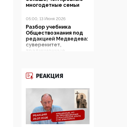
многодетные семьи
05:00, 13 Июня 2026
Разбор учебника
Обществознания под
редакцией Медведева:
суверенитет,
традиционные
ценности и немного
двоемыслия
РЕАКЦИЯ
11:53, 09 Июня 2026
Прокуратура наконец
увидела
экстремистскую
деятельность ИИТО
ЮНЕСКО в России, но
цифроглобалисты
продолжают
определять повестку в