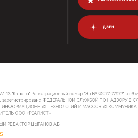
ДЗЕН
М-13 "Катюша" Регистрационный номер "Эл № ФС77-77972" от 6 
г. зарегистрировано ФЕДЕРАЛЬНОЙ СЛУЖБОЙ ПО НАДЗОРУ В С
И, ИНФОРМАЦИОННЫХ ТЕХНОЛОГИЙ И МАССОВЫХ КОММУНИКА
ИТЕЛЬ ООО «РЕАЛИСТ»
ЫЙ РЕДАКТОР ЦЫГАНОВ А.Б.
S