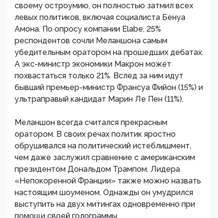
своему остроумию, он полностью затмил всех
левых политиков, включая социалиста Бенуа
Амона. По опросу компании Elabe, 25%
респондентов сочли Меланшона самым
убедительным оратором на прошедших дебатах.
А экс-министр экономики Макрон может
похвастаться только 21%. Вслед за ним идут
бывший премьер-министр Франсуа Фийон (15%) и
ультраправый кандидат Марин Ле Пен (11%).
Меланшон всегда считался прекрасным
оратором. В своих речах политик яростно
обрушивался на политический истеблишмент,
чем даже заслужил сравнение с американским
президентом Дональдом Трампом. Лидера
«Непокоренной Франции» также можно назвать
настоящим шоуменом. Однажды он умудрился
выступить на двух митингах одновременно при
помощи своей голограммы.