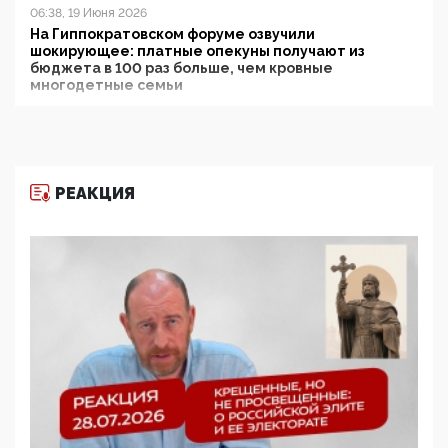
06:38, 19 Июня 2026
На Гиппократовском форуме озвучили
шокирующее: платные опекуны получают из
бюджета в 100 раз больше, чем кровные
многодетные семьи
05:00, 13 Июня 2026
Разбор учебника Обществознания под редакцией
Медведева: суверенитет, традиционные ценности
и немного двоемыслия
РЕАКЦИЯ
11:53, 09 Июня 2026
Прокуратура наконец увидела экстремистскую
деятельность ИИТО ЮНЕСКО в России, но
цифроглобалисты продолжают определять
повестку в образовании
09:43, 01 Июня 2026
5G за счет здоровья граждан: Минцифры намерено
отобрать у регионов и муниципалитетов право
защищать жилые дома и социальные объекты от
ЭМИ
05:58, 26 Мая 2026
Роскомнадзор освободили от борца с
деструктивным и опасным контентом