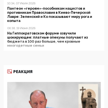
10:34, 07 Июля 2026
Пантеон «героям»-пособникам нацистов и
противникам Православия в Киево-Печерской
Лавре: Зеленский и Ко показывают миру рога и
копыта
06:38, 19 Июня 2026
На Гиппократовском форуме озвучили
шокирующее: платные опекуны получают из
бюджета в 100 раз больше, чем кровные
многодетные семьи
05:00, 13 Июня 2026
Разбор учебника Обществознания под редакцией
Медведева: суверенитет, традиционные ценности
и немного двоемыслия
РЕАКЦИЯ
11:53, 09 Июня 2026
Прокуратура наконец увидела экстремистскую
деятельность ИИТО ЮНЕСКО в России, но
цифроглобалисты продолжают определять
повестку в образовании
09:43, 01 Июня 2026
5G за счет здоровья граждан: Минцифры намерено
отобрать у регионов и муниципалитетов право