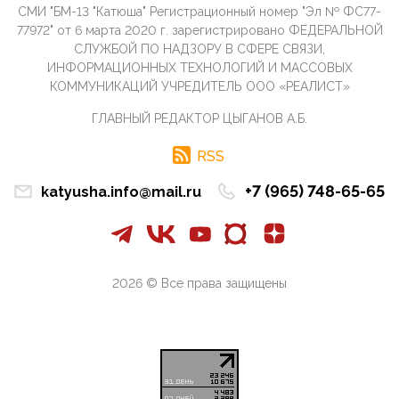
СМИ "БМ-13 "Катюша" Регистрационный номер "Эл № ФС77-
09:40, 10 Апреля 2026
77972" от 6 марта 2020 г. зарегистрировано ФЕДЕРАЛЬНОЙ
Честно говоря, ситуация с продвижением через
СЛУЖБОЙ ПО НАДЗОРУ В СФЕРЕ СВЯЗИ,
российские крупнейшие СМИ персоны Эррола
ИНФОРМАЦИОННЫХ ТЕХНОЛОГИЙ И МАССОВЫХ
Маска (отца Ил...
КОММУНИКАЦИЙ УЧРЕДИТЕЛЬ ООО «РЕАЛИСТ»
07:11, 10 Апреля 2026
ГЛАВНЫЙ РЕДАКТОР ЦЫГАНОВ А.Б.
Те, кто стоят за массовым завозом в Россию
инокультурных мигрантов, в общем-то понимают,
что делают ...
RSS
09:34, 09 Апреля 2026
+7 (965) 748-65-65
katyusha.info@mail.ru
Благодаря знакомым, стали известны подробности
истории с белгородскими "Орланами",которые
сбили свыш...
09:01, 09 Апреля 2026
Снова о главном на фронте. Противник вновь
2026 © Все права защищены
захватил "малое небо" на украинском ТВД.
Противник расшир...
08:05, 09 Апреля 2026
В Национальной системе платежных карт (НСПК)
заботливо уточниили, что ИНН при переводах по
СБП не ну...