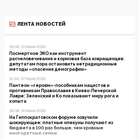
ЛЕНТА НОВОСТЕЙ
06:48, 21 Июля 2026
Посмертное ЭКО как инструмент
расчеловечивания и кормовая база извращенцев:
депутатам пора остановить нетрадиционные
методы «спасения демографии»
10:34, 07 Июля 2026
Пантеон «героям»-пособникам нацистов и
противникам Православия в Киево-Печерской
Лавре: Зеленский и Ко показывают миру рога и
копыта
06:38, 19 Июня 2026
На Гиппократовском форуме озвучили
шокирующее: платные опекуны получают из
бюджета в 100 раз больше, чем кровные
многодетные семьи