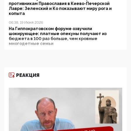
противникам Православия в Киево-Печерской
Лавре: Зеленский и Ко показывают миру рога и
копыта
06:38, 19 Июня 2026
На Гиппократовском форуме озвучили
шокирующее: платные опекуны получают из
бюджета в 100 раз больше, чем кровные
многодетные семьи
05:00, 13 Июня 2026
Разбор учебника Обществознания под редакцией
Медведева: суверенитет, традиционные ценности
и немного двоемыслия
РЕАКЦИЯ
11:53, 09 Июня 2026
Прокуратура наконец увидела экстремистскую
деятельность ИИТО ЮНЕСКО в России, но
цифроглобалисты продолжают определять
повестку в образовании
09:43, 01 Июня 2026
5G за счет здоровья граждан: Минцифры намерено
отобрать у регионов и муниципалитетов право
защищать жилые дома и социальные объекты от
ЭМИ