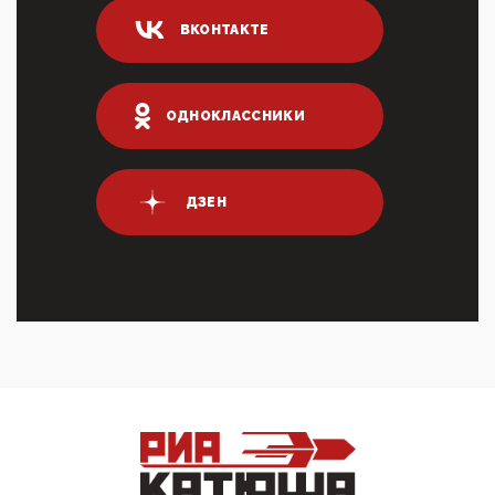
04:47, 10 Апреля 2026
ВКОНТАКТЕ
ИНН для переводов по СБП это первый шаг из
логических двухЗаполнение ИНН при любых
переводах по ...
03:35, 10 Апреля 2026
ОДНОКЛАССНИКИ
Суммарное вознаграждение менеджменту в 15
крупных банках по итогам 2025 года превысило 63
млрд руб. ...
03:01, 10 Апреля 2026
ДЗЕН
Террорист и убийца Буданов вальяжно сообщил,
что союзники просили Киев не наносить удары по
энергети...
01:54, 10 Апреля 2026
ПрезидентПутинвчера вечером обьявил
Пасхальное перемирие с 16 часов субботы до конца
дня Воскресен...
01:09, 10 Апреля 2026
Цифроконцлагерь работает только на
входМошенники активно пользуются аккаунтами на
Госуслугах уме...
12:01, 10 Апреля 2026