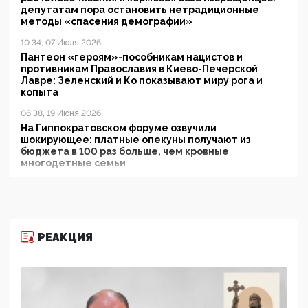
депутатам пора остановить нетрадиционные
методы «спасения демографии»
10:34, 07 Июля 2026
Пантеон «героям»-пособникам нацистов и
противникам Православия в Киево-Печерской
Лавре: Зеленский и Ко показывают миру рога и
копыта
06:38, 19 Июня 2026
На Гиппократовском форуме озвучили
шокирующее: платные опекуны получают из
бюджета в 100 раз больше, чем кровные
многодетные семьи
05:00, 13 Июня 2026
Разбор учебника Обществознания под редакцией
Медведева: суверенитет, традиционные ценности
и немного двоемыслия
РЕАКЦИЯ
11:53, 09 Июня 2026
Прокуратура наконец увидела экстремистскую
деятельность ИИТО ЮНЕСКО в России, но
цифроглобалисты продолжают определять
повестку в образовании