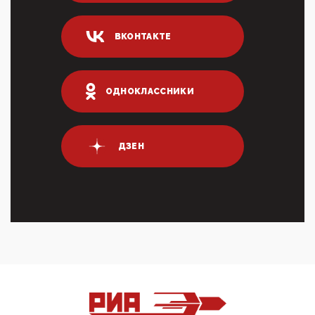
Он это ...
04:47, 10 Апреля 2026
ВКОНТАКТЕ
ИНН для переводов по СБП это первый шаг из
логических двухЗаполнение ИНН при любых
переводах по ...
03:35, 10 Апреля 2026
ОДНОКЛАССНИКИ
Суммарное вознаграждение менеджменту в 15
крупных банках по итогам 2025 года превысило 63
млрд руб. ...
03:01, 10 Апреля 2026
ДЗЕН
Террорист и убийца Буданов вальяжно сообщил,
что союзники просили Киев не наносить удары по
энергети...
01:54, 10 Апреля 2026
ПрезидентПутинвчера вечером обьявил
Пасхальное перемирие с 16 часов субботы до конца
дня Воскресен...
01:09, 10 Апреля 2026
Цифроконцлагерь работает только на
входМошенники активно пользуются аккаунтами на
Госуслугах уме...