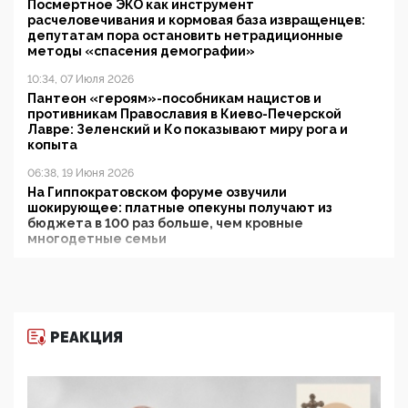
Посмертное ЭКО как инструмент
расчеловечивания и кормовая база извращенцев:
депутатам пора остановить нетрадиционные
методы «спасения демографии»
10:34, 07 Июля 2026
Пантеон «героям»-пособникам нацистов и
противникам Православия в Киево-Печерской
Лавре: Зеленский и Ко показывают миру рога и
копыта
06:38, 19 Июня 2026
На Гиппократовском форуме озвучили
шокирующее: платные опекуны получают из
бюджета в 100 раз больше, чем кровные
многодетные семьи
05:00, 13 Июня 2026
Разбор учебника Обществознания под редакцией
Медведева: суверенитет, традиционные ценности
и немного двоемыслия
РЕАКЦИЯ
11:53, 09 Июня 2026
Прокуратура наконец увидела экстремистскую
деятельность ИИТО ЮНЕСКО в России, но
цифроглобалисты продолжают определять