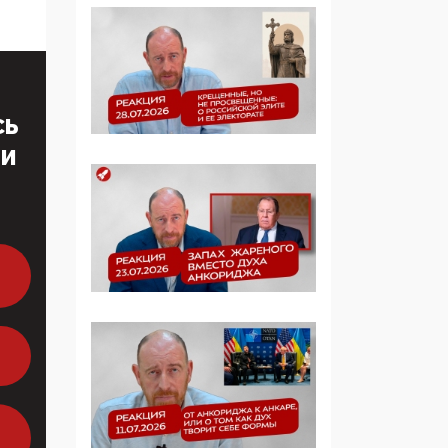
многодетные семьи
05:00, 13 Июня 2026
Разбор учебника
Обществознания под
СЬ
редакцией Медведева:
ТИ
суверенитет,
традиционные
ценности и немного
двоемыслия
11:53, 09 Июня 2026
Прокуратура наконец
увидела
экстремистскую
деятельность ИИТО
ЮНЕСКО в России, но
цифроглобалисты
продолжают
определять повестку в