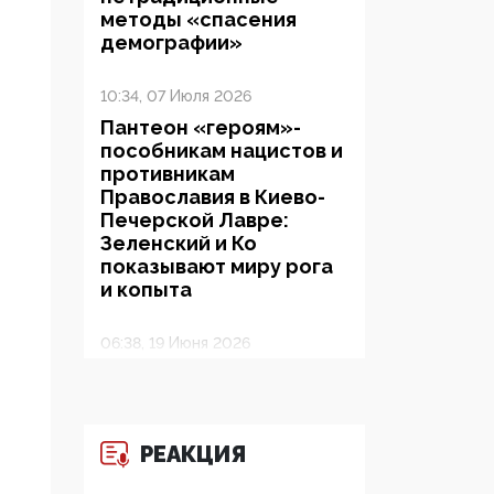
методы «спасения
демографии»
10:34, 07 Июля 2026
Пантеон «героям»-
пособникам нацистов и
противникам
Православия в Киево-
Печерской Лавре:
Зеленский и Ко
показывают миру рога
и копыта
06:38, 19 Июня 2026
На Гиппократовском
форуме озвучили
шокирующее: платные
опекуны получают из
РЕАКЦИЯ
бюджета в 100 раз
больше, чем кровные