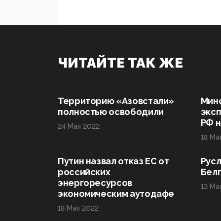
ЧИТАЙТЕ ТАК ЖЕ
Территорию «Азовстали»
Мин
полностью освободили
эксп
РФ н
24 Мая 2022
18 Ма
Путин назвал отказ ЕС от
Русл
российских
Бел
энергоресурсов
13 Ма
экономическим аутодафе
18 Мая 2022