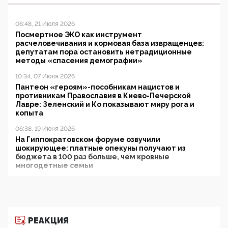
06:48, 21 Июля 2026
Посмертное ЭКО как инструмент
расчеловечивания и кормовая база извращенцев:
депутатам пора остановить нетрадиционные
методы «спасения демографии»
10:34, 07 Июля 2026
Пантеон «героям»-пособникам нацистов и
противникам Православия в Киево-Печерской
Лавре: Зеленский и Ко показывают миру рога и
копыта
06:38, 19 Июня 2026
На Гиппократовском форуме озвучили
шокирующее: платные опекуны получают из
бюджета в 100 раз больше, чем кровные
многодетные семьи
05:00, 13 Июня 2026
Разбор учебника Обществознания под редакцией
Медведева: суверенитет, традиционные ценности
и немного двоемыслия
РЕАКЦИЯ
11:53, 09 Июня 2026