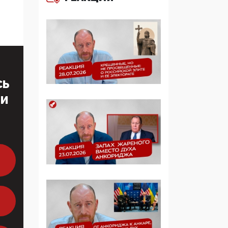
больше, чем кровные
многодетные семьи
05:00, 13 Июня 2026
Разбор учебника
Обществознания под
редакцией Медведева:
СЬ
суверенитет,
традиционные
ТИ
ценности и немного
двоемыслия
11:53, 09 Июня 2026
Прокуратура наконец
увидела
экстремистскую
деятельность ИИТО
ЮНЕСКО в России, но
цифроглобалисты
продолжают