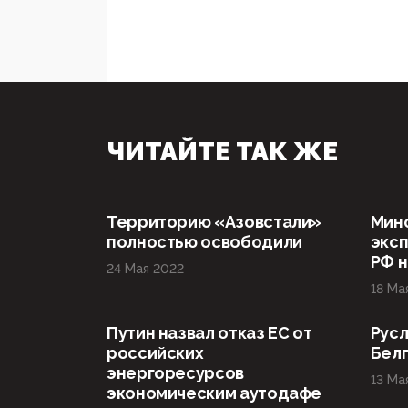
ЧИТАЙТЕ ТАК ЖЕ
Территорию «Азовстали»
Мин
полностью освободили
эксп
РФ н
24 Мая 2022
18 Ма
Путин назвал отказ ЕС от
Русл
российских
Бел
энергоресурсов
13 Ма
экономическим аутодафе