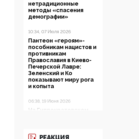
нетрадиционные
методы «спасения
демографии»
10:34, 07 Июля 2026
Пантеон «героям»-
пособникам нацистов и
противникам
Православия в Киево-
Печерской Лавре:
Зеленский и Ко
показывают миру рога
и копыта
06:38, 19 Июня 2026
На Гиппократовском
форуме озвучили
шокирующее: платные
опекуны получают из
бюджета в 100 раз
РЕАКЦИЯ