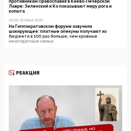
противникам Православия в Киево-Печерской
Лавре: Зеленский и Ко показывают миру рога и
копыта
06:38, 19 Июня 2026
На Гиппократовском форуме озвучили
шокирующее: платные опекуны получают из
бюджета в 100 раз больше, чем кровные
многодетные семьи
05:00, 13 Июня 2026
Разбор учебника Обществознания под редакцией
Медведева: суверенитет, традиционные ценности
и немного двоемыслия
РЕАКЦИЯ
11:53, 09 Июня 2026
Прокуратура наконец увидела экстремистскую
деятельность ИИТО ЮНЕСКО в России, но
цифроглобалисты продолжают определять
повестку в образовании
09:43, 01 Июня 2026
5G за счет здоровья граждан: Минцифры намерено
отобрать у регионов и муниципалитетов право
защищать жилые дома и социальные объекты от
ЭМИ