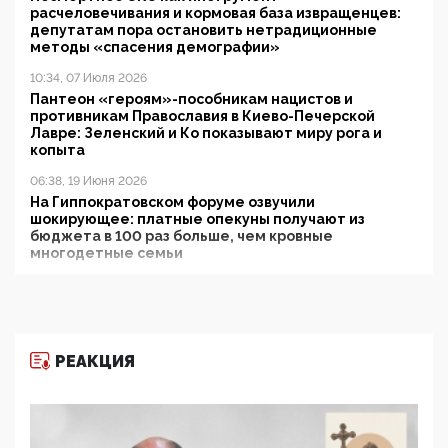
расчеловечивания и кормовая база извращенцев:
депутатам пора остановить нетрадиционные
методы «спасения демографии»
10:34, 07 Июля 2026
Пантеон «героям»-пособникам нацистов и
противникам Православия в Киево-Печерской
Лавре: Зеленский и Ко показывают миру рога и
копыта
06:38, 19 Июня 2026
На Гиппократовском форуме озвучили
шокирующее: платные опекуны получают из
бюджета в 100 раз больше, чем кровные
многодетные семьи
05:00, 13 Июня 2026
Разбор учебника Обществознания под редакцией
Медведева: суверенитет, традиционные ценности
и немного двоемыслия
РЕАКЦИЯ
11:53, 09 Июня 2026
Прокуратура наконец увидела экстремистскую
деятельность ИИТО ЮНЕСКО в России, но
цифроглобалисты продолжают определять
повестку в образовании