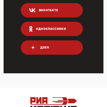
04:47, 10 Апреля 2026
ВКОНТАКТЕ
ИНН для переводов по СБП это первый шаг из
логических двухЗаполнение ИНН при любых
переводах по ...
03:35, 10 Апреля 2026
ОДНОКЛАССНИКИ
Суммарное вознаграждение менеджменту в 15
крупных банках по итогам 2025 года превысило 63
млрд руб. ...
03:01, 10 Апреля 2026
ДЗЕН
Террорист и убийца Буданов вальяжно сообщил,
что союзники просили Киев не наносить удары по
энергети...
01:54, 10 Апреля 2026
ПрезидентПутинвчера вечером обьявил
Пасхальное перемирие с 16 часов субботы до конца
дня Воскресен...
01:09, 10 Апреля 2026
Цифроконцлагерь работает только на
входМошенники активно пользуются аккаунтами на
Госуслугах уме...