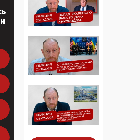
образовании
СЬ
ТИ
09:43, 01 Июня 2026
5G за счет здоровья
граждан: Минцифры
намерено отобрать у
регионов и
муниципалитетов право
защищать жилые дома
и социальные объекты
от ЭМИ
05:58, 26 Мая 2026
Роскомнадзор
освободили от борца с
деструктивным и
опасным контентом
07:39, 25 Мая 2026