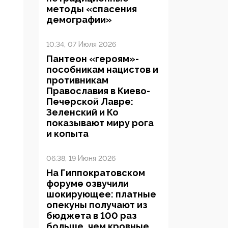
методы «спасения
демографии»
10:34, 07 Июля 2026
Пантеон «героям»-
пособникам нацистов и
противникам
Православия в Киево-
Печерской Лавре:
Зеленский и Ко
показывают миру рога
и копыта
06:38, 19 Июня 2026
На Гиппократовском
форуме озвучили
шокирующее: платные
опекуны получают из
бюджета в 100 раз
больше, чем кровные