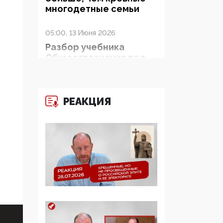
многодетные семьи
05:00, 13 Июня 2026
Разбор учебника
Обществознания под
редакцией Медведева:
суверенитет,
традиционные
ценности и немного
РЕАКЦИЯ
двоемыслия
11:53, 09 Июня 2026
Прокуратура наконец
увидела
экстремистскую
деятельность ИИТО
ЮНЕСКО в России, но
цифроглобалисты
продолжают
определять повестку в