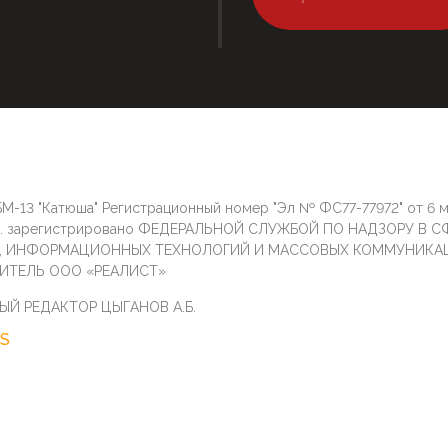
М-13 "Катюша" Регистрационный номер "Эл № ФС77-77972" от 6 
г. зарегистрировано ФЕДЕРАЛЬНОЙ СЛУЖБОЙ ПО НАДЗОРУ В С
И, ИНФОРМАЦИОННЫХ ТЕХНОЛОГИЙ И МАССОВЫХ КОММУНИКА
ИТЕЛЬ ООО «РЕАЛИСТ»
ЫЙ РЕДАКТОР ЦЫГАНОВ А.Б.
S