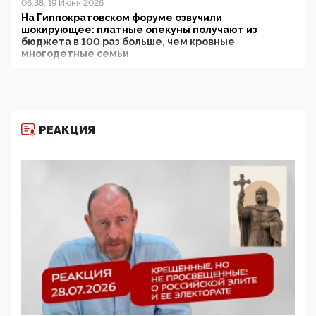
06:38, 19 Июня 2026
На Гиппократовском форуме озвучили
шокирующее: платные опекуны получают из
бюджета в 100 раз больше, чем кровные
многодетные семьи
05:00, 13 Июня 2026
Разбор учебника Обществознания под редакцией
Медведева: суверенитет, традиционные ценности
и немного двоемыслия
РЕАКЦИЯ
11:53, 09 Июня 2026
Прокуратура наконец увидела экстремистскую
деятельность ИИТО ЮНЕСКО в России, но
цифроглобалисты продолжают определять
повестку в образовании
09:43, 01 Июня 2026
5G за счет здоровья граждан: Минцифры намерено
отобрать у регионов и муниципалитетов право
защищать жилые дома и социальные объекты от
ЭМИ
05:58, 26 Мая 2026
Роскомнадзор освободили от борца с
деструктивным и опасным контентом