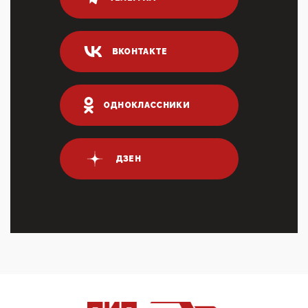
80% сирийцев в ФРГ должны вернуться на родину.
Он это ...
04:47, 10 Апреля 2026
ВКОНТАКТЕ
ИНН для переводов по СБП это первый шаг из
логических двухЗаполнение ИНН при любых
переводах по ...
03:35, 10 Апреля 2026
ОДНОКЛАССНИКИ
Суммарное вознаграждение менеджменту в 15
крупных банках по итогам 2025 года превысило 63
млрд руб. ...
03:01, 10 Апреля 2026
ДЗЕН
Террорист и убийца Буданов вальяжно сообщил,
что союзники просили Киев не наносить удары по
энергети...
01:54, 10 Апреля 2026
ПрезидентПутинвчера вечером обьявил
Пасхальное перемирие с 16 часов субботы до конца
дня Воскресен...
01:09, 10 Апреля 2026
Цифроконцлагерь работает только на
входМошенники активно пользуются аккаунтами на