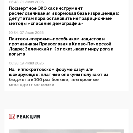
06:48, 21 Июля 2026
Посмертное ЭКО как инструмент
расчеловечивания и кормовая база извращенцев:
депутатам пора остановить нетрадиционные
методы «спасения демографии»
10:34, 07 Июля 2026
Пантеон «героям»-пособникам нацистов и
противникам Православия в Киево-Печерской
Лавре: Зеленский и Ко показывают миру рога и
копыта
06:38, 19 Июня 2026
На Гиппократовском форуме озвучили
шокирующее: платные опекуны получают из
бюджета в 100 раз больше, чем кровные
многодетные семьи
05:00, 13 Июня 2026
Разбор учебника Обществознания под редакцией
Медведева: суверенитет, традиционные ценности
и немного двоемыслия
РЕАКЦИЯ
11:53, 09 Июня 2026
Прокуратура наконец увидела экстремистскую
деятельность ИИТО ЮНЕСКО в России, но