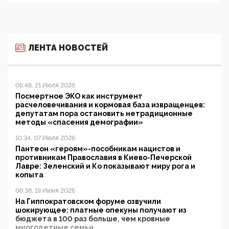
ЛЕНТА НОВОСТЕЙ
06:48, 21 Июля 2026
Посмертное ЭКО как инструмент
расчеловечивания и кормовая база извращенцев:
депутатам пора остановить нетрадиционные
методы «спасения демографии»
10:34, 07 Июля 2026
Пантеон «героям»-пособникам нацистов и
противникам Православия в Киево-Печерской
Лавре: Зеленский и Ко показывают миру рога и
копыта
06:38, 19 Июня 2026
На Гиппократовском форуме озвучили
шокирующее: платные опекуны получают из
бюджета в 100 раз больше, чем кровные
многодетные семьи