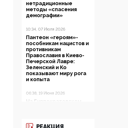
нетрадиционные
методы «спасения
демографии»
10:34, 07 Июля 2026
Пантеон «героям»-
пособникам нацистов и
противникам
Православия в Киево-
Печерской Лавре:
Зеленский и Ко
показывают миру рога
и копыта
06:38, 19 Июня 2026
На Гиппократовском
форуме озвучили
шокирующее: платные
опекуны получают из
бюджета в 100 раз
РЕАКЦИЯ