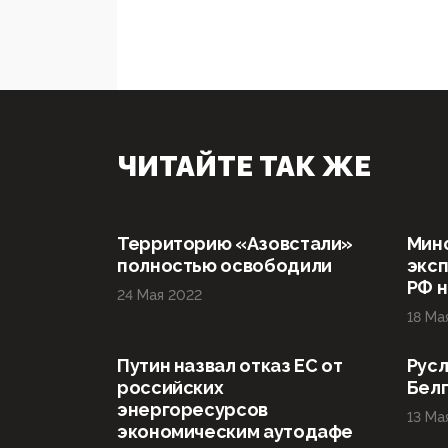
ЧИТАЙТЕ ТАК ЖЕ
Территорию «Азовстали»
Мин
полностью освободили
эксп
РФ н
24 Мая 2022
18 Ма
Путин назвал отказ ЕС от
Русл
российских
Бел
энергоресурсов
13 Ма
экономическим аутодафе