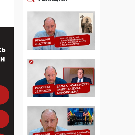
больше, чем кровные
многодетные семьи
05:00, 13 Июня 2026
Разбор учебника
Обществознания под
редакцией Медведева:
СЬ
суверенитет,
традиционные
ТИ
ценности и немного
двоемыслия
11:53, 09 Июня 2026
Прокуратура наконец
увидела
экстремистскую
деятельность ИИТО
ЮНЕСКО в России, но
цифроглобалисты
продолжают