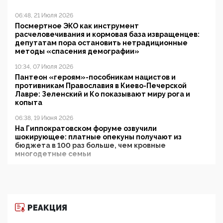
06:48, 21 Июля 2026
Посмертное ЭКО как инструмент
расчеловечивания и кормовая база извращенцев:
депутатам пора остановить нетрадиционные
методы «спасения демографии»
10:34, 07 Июля 2026
Пантеон «героям»-пособникам нацистов и
противникам Православия в Киево-Печерской
Лавре: Зеленский и Ко показывают миру рога и
копыта
06:38, 19 Июня 2026
На Гиппократовском форуме озвучили
шокирующее: платные опекуны получают из
бюджета в 100 раз больше, чем кровные
многодетные семьи
05:00, 13 Июня 2026
Разбор учебника Обществознания под редакцией
Медведева: суверенитет, традиционные ценности
и немного двоемыслия
РЕАКЦИЯ
11:53, 09 Июня 2026
Прокуратура наконец увидела экстремистскую