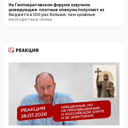
На Гиппократовском форуме озвучили
шокирующее: платные опекуны получают из
бюджета в 100 раз больше, чем кровные
многодетные семьи
05:00, 13 Июня 2026
Разбор учебника Обществознания под редакцией
Медведева: суверенитет, традиционные ценности
и немного двоемыслия
РЕАКЦИЯ
11:53, 09 Июня 2026
Прокуратура наконец увидела экстремистскую
деятельность ИИТО ЮНЕСКО в России, но
цифроглобалисты продолжают определять
повестку в образовании
09:43, 01 Июня 2026
5G за счет здоровья граждан: Минцифры намерено
отобрать у регионов и муниципалитетов право
защищать жилые дома и социальные объекты от
ЭМИ
05:58, 26 Мая 2026
Роскомнадзор освободили от борца с
деструктивным и опасным контентом