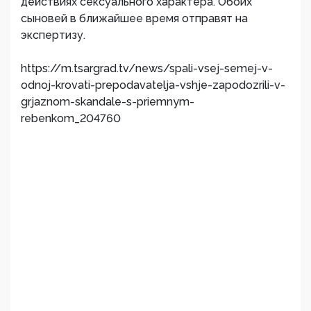
действиях сексуального характера. Обоих
сыновей в ближайшее время отправят на
экспертизу.
https://m.tsargrad.tv/news/spali-vsej-semej-v-
odnoj-krovati-prepodavatelja-vshje-zapodozrili-v-
grjaznom-skandale-s-priemnym-
rebenkom_204760