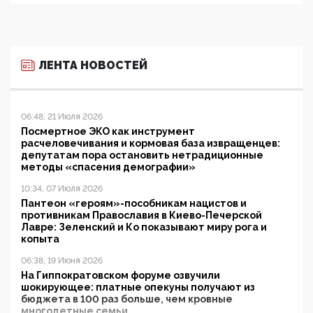
ЛЕНТА НОВОСТЕЙ
06:48, 21 Июля 2026
Посмертное ЭКО как инструмент
расчеловечивания и кормовая база извращенцев:
депутатам пора остановить нетрадиционные
методы «спасения демографии»
10:34, 07 Июля 2026
Пантеон «героям»-пособникам нацистов и
противникам Православия в Киево-Печерской
Лавре: Зеленский и Ко показывают миру рога и
копыта
06:38, 19 Июня 2026
На Гиппократовском форуме озвучили
шокирующее: платные опекуны получают из
бюджета в 100 раз больше, чем кровные
многодетные семьи