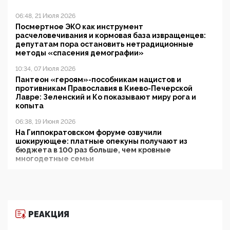
06:48, 21 Июля 2026
Посмертное ЭКО как инструмент
расчеловечивания и кормовая база извращенцев:
депутатам пора остановить нетрадиционные
методы «спасения демографии»
10:34, 07 Июля 2026
Пантеон «героям»-пособникам нацистов и
противникам Православия в Киево-Печерской
Лавре: Зеленский и Ко показывают миру рога и
копыта
06:38, 19 Июня 2026
На Гиппократовском форуме озвучили
шокирующее: платные опекуны получают из
бюджета в 100 раз больше, чем кровные
многодетные семьи
05:00, 13 Июня 2026
Разбор учебника Обществознания под редакцией
Медведева: суверенитет, традиционные ценности
и немного двоемыслия
РЕАКЦИЯ
11:53, 09 Июня 2026
Прокуратура наконец увидела экстремистскую