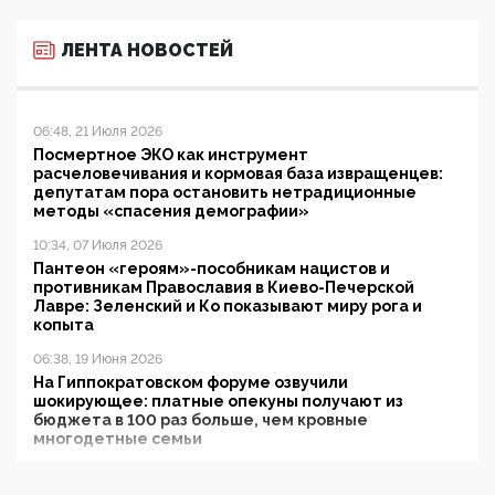
ЛЕНТА НОВОСТЕЙ
06:48, 21 Июля 2026
Посмертное ЭКО как инструмент
расчеловечивания и кормовая база извращенцев:
депутатам пора остановить нетрадиционные
методы «спасения демографии»
10:34, 07 Июля 2026
Пантеон «героям»-пособникам нацистов и
противникам Православия в Киево-Печерской
Лавре: Зеленский и Ко показывают миру рога и
копыта
06:38, 19 Июня 2026
На Гиппократовском форуме озвучили
шокирующее: платные опекуны получают из
бюджета в 100 раз больше, чем кровные
многодетные семьи
05:00, 13 Июня 2026