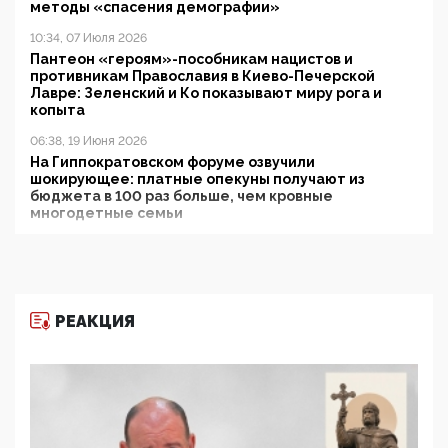
методы «спасения демографии»
10:34, 07 Июля 2026
Пантеон «героям»-пособникам нацистов и
противникам Православия в Киево-Печерской
Лавре: Зеленский и Ко показывают миру рога и
копыта
06:38, 19 Июня 2026
На Гиппократовском форуме озвучили
шокирующее: платные опекуны получают из
бюджета в 100 раз больше, чем кровные
многодетные семьи
05:00, 13 Июня 2026
Разбор учебника Обществознания под редакцией
Медведева: суверенитет, традиционные ценности
и немного двоемыслия
РЕАКЦИЯ
11:53, 09 Июня 2026
Прокуратура наконец увидела экстремистскую
деятельность ИИТО ЮНЕСКО в России, но
цифроглобалисты продолжают определять
повестку в образовании
09:43, 01 Июня 2026