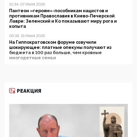
10:34, 07 Июля 2026
Пантеон «героям»-пособникам нацистов и
противникам Православия в Киево-Печерской
Лавре: Зеленский и Ко показывают миру рога и
копыта
06:38, 19 Июня 2026
На Гиппократовском форуме озвучили
шокирующее: платные опекуны получают из
бюджета в 100 раз больше, чем кровные
многодетные семьи
05:00, 13 Июня 2026
Разбор учебника Обществознания под редакцией
Медведева: суверенитет, традиционные ценности
и немного двоемыслия
РЕАКЦИЯ
11:53, 09 Июня 2026
Прокуратура наконец увидела экстремистскую
деятельность ИИТО ЮНЕСКО в России, но
цифроглобалисты продолжают определять
повестку в образовании
09:43, 01 Июня 2026
5G за счет здоровья граждан: Минцифры намерено
отобрать у регионов и муниципалитетов право