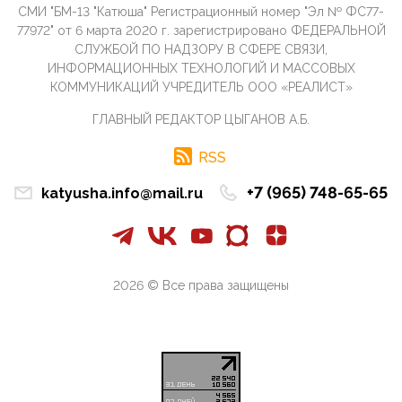
СМИ "БМ-13 "Катюша" Регистрационный номер "Эл № ФС77-
09:40, 10 Апреля 2026
77972" от 6 марта 2020 г. зарегистрировано ФЕДЕРАЛЬНОЙ
Честно говоря, ситуация с продвижением через
СЛУЖБОЙ ПО НАДЗОРУ В СФЕРЕ СВЯЗИ,
российские крупнейшие СМИ персоны Эррола
ИНФОРМАЦИОННЫХ ТЕХНОЛОГИЙ И МАССОВЫХ
Маска (отца Ил...
КОММУНИКАЦИЙ УЧРЕДИТЕЛЬ ООО «РЕАЛИСТ»
07:11, 10 Апреля 2026
ГЛАВНЫЙ РЕДАКТОР ЦЫГАНОВ А.Б.
Те, кто стоят за массовым завозом в Россию
инокультурных мигрантов, в общем-то понимают,
что делают ...
RSS
09:34, 09 Апреля 2026
+7 (965) 748-65-65
katyusha.info@mail.ru
Благодаря знакомым, стали известны подробности
истории с белгородскими "Орланами",которые
сбили свыш...
09:01, 09 Апреля 2026
Снова о главном на фронте. Противник вновь
2026 © Все права защищены
захватил "малое небо" на украинском ТВД.
Противник расшир...
08:05, 09 Апреля 2026
В Национальной системе платежных карт (НСПК)
заботливо уточниили, что ИНН при переводах по
СБП не ну...