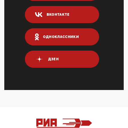
Он это ...
04:47, 10 Апреля 2026
ВКОНТАКТЕ
ИНН для переводов по СБП это первый шаг из
логических двухЗаполнение ИНН при любых
переводах по ...
03:35, 10 Апреля 2026
ОДНОКЛАССНИКИ
Суммарное вознаграждение менеджменту в 15
крупных банках по итогам 2025 года превысило 63
млрд руб. ...
03:01, 10 Апреля 2026
ДЗЕН
Террорист и убийца Буданов вальяжно сообщил,
что союзники просили Киев не наносить удары по
энергети...
01:54, 10 Апреля 2026
ПрезидентПутинвчера вечером обьявил
Пасхальное перемирие с 16 часов субботы до конца
дня Воскресен...
01:09, 10 Апреля 2026
Цифроконцлагерь работает только на
входМошенники активно пользуются аккаунтами на
Госуслугах уме...