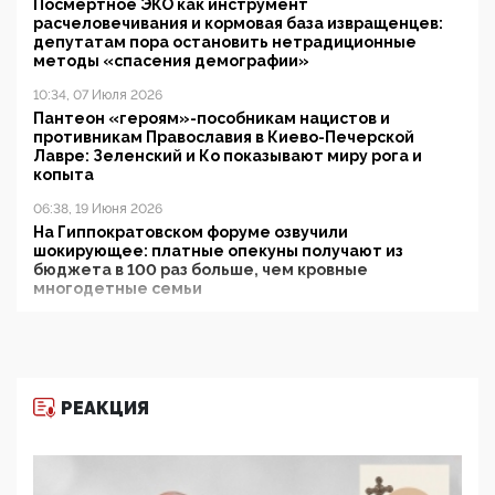
Посмертное ЭКО как инструмент
расчеловечивания и кормовая база извращенцев:
депутатам пора остановить нетрадиционные
методы «спасения демографии»
10:34, 07 Июля 2026
Пантеон «героям»-пособникам нацистов и
противникам Православия в Киево-Печерской
Лавре: Зеленский и Ко показывают миру рога и
копыта
06:38, 19 Июня 2026
На Гиппократовском форуме озвучили
шокирующее: платные опекуны получают из
бюджета в 100 раз больше, чем кровные
многодетные семьи
05:00, 13 Июня 2026
Разбор учебника Обществознания под редакцией
Медведева: суверенитет, традиционные ценности
и немного двоемыслия
РЕАКЦИЯ
11:53, 09 Июня 2026
Прокуратура наконец увидела экстремистскую
деятельность ИИТО ЮНЕСКО в России, но
цифроглобалисты продолжают определять