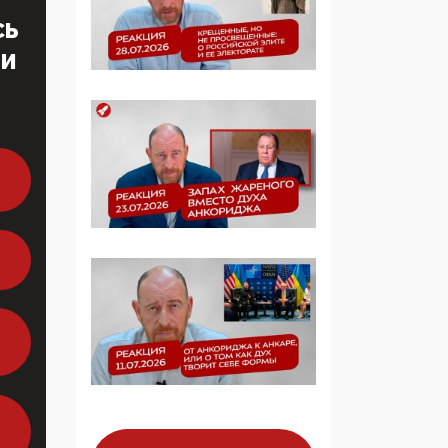
многодетные семьи
СЬ
ТИ
05:00, 13 Июня 2026
Разбор учебника
Обществознания под
редакцией Медведева:
суверенитет,
традиционные
ценности и немного
двоемыслия
11:53, 09 Июня 2026
Прокуратура наконец
увидела
экстремистскую
деятельность ИИТО
ЮНЕСКО в России, но
цифроглобалисты
продолжают
определять повестку в