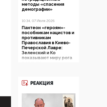
методы «спасения
демографии»
10:34, 07 Июля 2026
Пантеон «героям»-
пособникам нацистов и
противникам
Православия в Киево-
Печерской Лавре:
Зеленский и Ко
показывают миру рога
и копыта
06:38, 19 Июня 2026
На Гиппократовском
РЕАКЦИЯ
форуме озвучили
шокирующее: платные
опекуны получают из
бюджета в 100 раз
больше, чем кровные