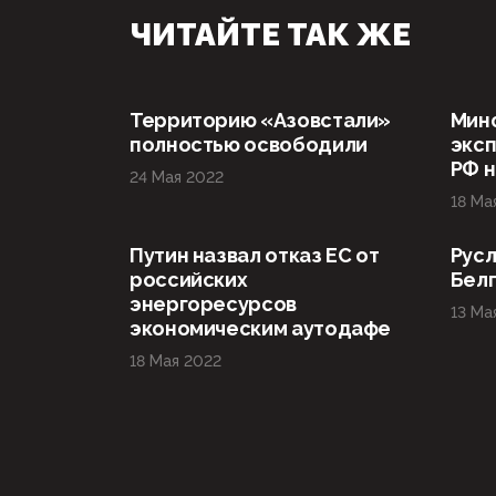
ЧИТАЙТЕ ТАК ЖЕ
Территорию «Азовстали»
Мин
полностью освободили
эксп
РФ н
24 Мая 2022
18 Ма
Путин назвал отказ ЕС от
Русл
российских
Бел
энергоресурсов
13 Ма
экономическим аутодафе
18 Мая 2022