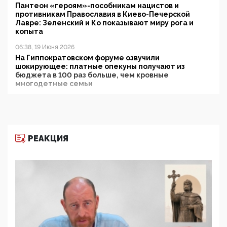
Пантеон «героям»-пособникам нацистов и
противникам Православия в Киево-Печерской
Лавре: Зеленский и Ко показывают миру рога и
копыта
06:38, 19 Июня 2026
На Гиппократовском форуме озвучили
шокирующее: платные опекуны получают из
бюджета в 100 раз больше, чем кровные
многодетные семьи
05:00, 13 Июня 2026
Разбор учебника Обществознания под редакцией
Медведева: суверенитет, традиционные ценности
и немного двоемыслия
РЕАКЦИЯ
11:53, 09 Июня 2026
Прокуратура наконец увидела экстремистскую
деятельность ИИТО ЮНЕСКО в России, но
цифроглобалисты продолжают определять
повестку в образовании
09:43, 01 Июня 2026
5G за счет здоровья граждан: Минцифры намерено
отобрать у регионов и муниципалитетов право
защищать жилые дома и социальные объекты от