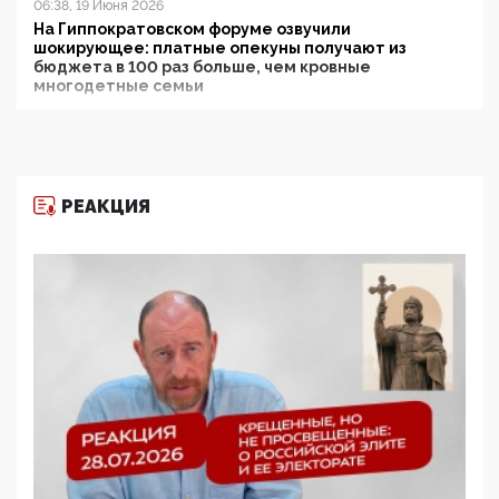
06:38, 19 Июня 2026
На Гиппократовском форуме озвучили
шокирующее: платные опекуны получают из
бюджета в 100 раз больше, чем кровные
многодетные семьи
05:00, 13 Июня 2026
Разбор учебника Обществознания под редакцией
Медведева: суверенитет, традиционные ценности
и немного двоемыслия
РЕАКЦИЯ
11:53, 09 Июня 2026
Прокуратура наконец увидела экстремистскую
деятельность ИИТО ЮНЕСКО в России, но
цифроглобалисты продолжают определять
повестку в образовании
09:43, 01 Июня 2026
5G за счет здоровья граждан: Минцифры намерено
отобрать у регионов и муниципалитетов право
защищать жилые дома и социальные объекты от
ЭМИ
05:58, 26 Мая 2026
Роскомнадзор освободили от борца с
деструктивным и опасным контентом