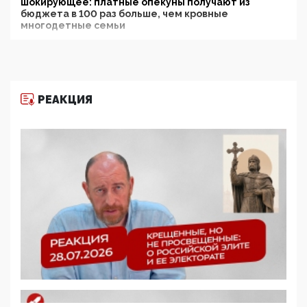
шокирующее: платные опекуны получают из
бюджета в 100 раз больше, чем кровные
многодетные семьи
05:00, 13 Июня 2026
Разбор учебника Обществознания под редакцией
Медведева: суверенитет, традиционные ценности
и немного двоемыслия
РЕАКЦИЯ
11:53, 09 Июня 2026
Прокуратура наконец увидела экстремистскую
деятельность ИИТО ЮНЕСКО в России, но
цифроглобалисты продолжают определять
повестку в образовании
09:43, 01 Июня 2026
5G за счет здоровья граждан: Минцифры намерено
отобрать у регионов и муниципалитетов право
защищать жилые дома и социальные объекты от
ЭМИ
05:58, 26 Мая 2026
Роскомнадзор освободили от борца с
деструктивным и опасным контентом
07:39, 25 Мая 2026