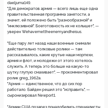
daeljuma149.
"Для демократов армия — всего лишь еще одна
правительственная программа занятости, а
значит, ей положено быть "разнообразной" и
"инклюзивной". Боеготовность их не колышет", —
уверен Wehavemettheenemyandheisus.
"Еще пару лет назад наши военные снимали
действительно толковые ролики — там
рассказывалось, какие крутые наши морпехи,
армия и флот, и молодежи от этого хотелось
служить. А теперь это больше на какую-то
шутку глупую смахивает", — прокомментировал
ролик greg_1962a.
"Армия — единственное, что до сих пор
работало. Байден решил это "исправить", —
сыронизировал Newport1.
"Армии США позарез понадобились специалисты