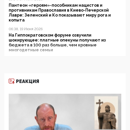
Пантеон «героям»-пособникам нацистов и
противникам Православия в Киево-Печерской
Лавре: Зеленский и Ко показывают миру рога и
копыта
06:38, 19 Июня 2026
На Гиппократовском форуме озвучили
шокирующее: платные опекуны получают из
бюджета в 100 раз больше, чем кровные
многодетные семьи
05:00, 13 Июня 2026
Разбор учебника Обществознания под редакцией
Медведева: суверенитет, традиционные ценности
и немного двоемыслия
РЕАКЦИЯ
11:53, 09 Июня 2026
Прокуратура наконец увидела экстремистскую
деятельность ИИТО ЮНЕСКО в России, но
цифроглобалисты продолжают определять
повестку в образовании
09:43, 01 Июня 2026
5G за счет здоровья граждан: Минцифры намерено
отобрать у регионов и муниципалитетов право
защищать жилые дома и социальные объекты от