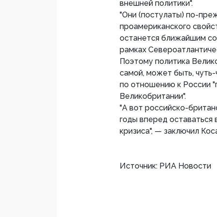
внешней политики".
"Они (постулаты) по-пре
проамериканского свойст
останется ближайшим со
рамках Североатлантическ
Поэтому политика Велико
самой, может быть, чуть
по отношению к России "п
Великобритании".
"А вот российско-британ
годы вперед оставаться 
кризиса", — заключил Кос
Источник: РИА Новости