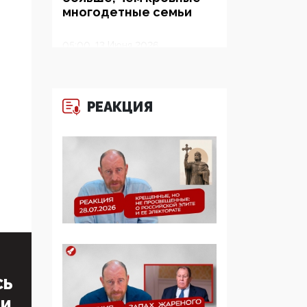
многодетные семьи
05:00, 13 Июня 2026
Разбор учебника
Обществознания под
редакцией Медведева:
РЕАКЦИЯ
суверенитет,
традиционные
ценности и немного
двоемыслия
11:53, 09 Июня 2026
Прокуратура наконец
увидела
экстремистскую
деятельность ИИТО
ЮНЕСКО в России, но
цифроглобалисты
СЬ
продолжают
ТИ
определять повестку в