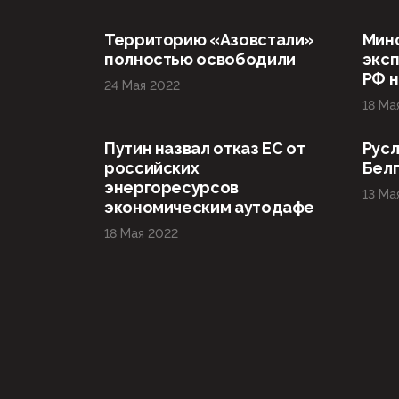
Территорию «Азовстали»
Мин
полностью освободили
эксп
РФ н
24 Мая 2022
18 Ма
Путин назвал отказ ЕС от
Русл
российских
Бел
энергоресурсов
13 Ма
экономическим аутодафе
18 Мая 2022