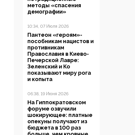
методы «спасения
демографии»
10:34, 07 Июля 2026
Пантеон «героям»-
пособникам нацистов и
противникам
Православия в Киево-
Печерской Лавре:
Зеленский и Ко
показывают миру рога
и копыта
06:38, 19 Июня 2026
На Гиппократовском
форуме озвучили
шокирующее: платные
опекуны получают из
бюджета в 100 раз
больше, чем кровные