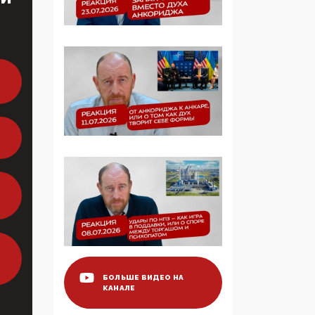
образовании
09:43, 01 Июня 2026
5G за счет здоровья
граждан: Минцифры
намерено отобрать у
регионов и
муниципалитетов право
защищать жилые дома
и социальные объекты
от ЭМИ
05:58, 26 Мая 2026
Роскомнадзор
освободили от борца с
деструктивным и
опасным контентом
БОЛЬШЕ ВИДЕО НА
КАНАЛЕ
07:39, 25 Мая 2026