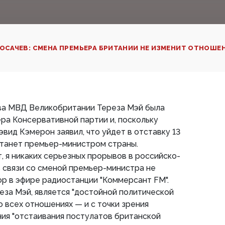
ОСАЧЕВ: СМЕНА ПРЕМЬЕРА БРИТАНИИ НЕ ИЗМЕНИТ ОТНОШЕ
ава МВД Великобритании Тереза Мэй была
ра Консервативной партии и, поскольку
ид Кэмерон заявил, что уйдет в отставку 13
 станет премьер-министром страны.
, я никаких серьезных прорывов в российско-
 связи со сменой премьер-министра не
ор в эфире радиостанции "Коммерсант FM".
еза Мэй, является "достойной политической
 всех отношениях — и с точки зрения
ения "отстаивания постулатов британской