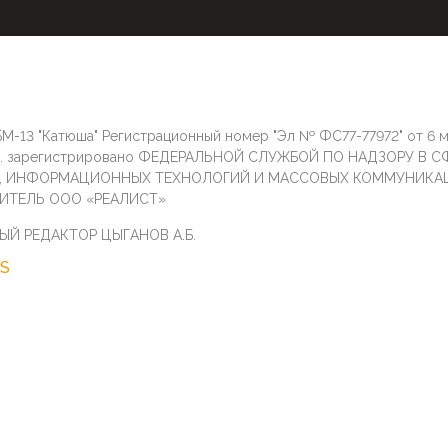
М-13 "Катюша" Регистрационный номер "Эл № ФС77-77972" от 6 
г. зарегистрировано ФЕДЕРАЛЬНОЙ СЛУЖБОЙ ПО НАДЗОРУ В С
И, ИНФОРМАЦИОННЫХ ТЕХНОЛОГИЙ И МАССОВЫХ КОММУНИКА
ИТЕЛЬ ООО «РЕАЛИСТ»
ЫЙ РЕДАКТОР ЦЫГАНОВ А.Б.
S