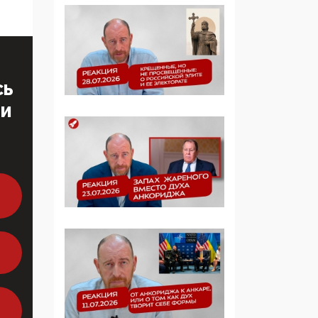
многодетные семьи
05:00, 13 Июня 2026
Разбор учебника
Обществознания под
СЬ
редакцией Медведева:
ТИ
суверенитет,
традиционные
ценности и немного
двоемыслия
11:53, 09 Июня 2026
Прокуратура наконец
увидела
экстремистскую
деятельность ИИТО
ЮНЕСКО в России, но
цифроглобалисты
продолжают
определять повестку в