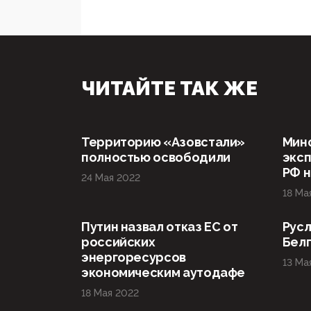
ЧИТАЙТЕ ТАК ЖЕ
Территорию «Азовстали»
Мин
полностью освободили
эксп
РФ н
24 Мая 2022
18 Ма
Путин назвал отказ ЕС от
Русл
российских
Бел
энергоресурсов
13 Ма
экономическим аутодафе
18 Мая 2022