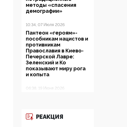
методы «спасения
демографии»
10:34, 07 Июля 2026
Пантеон «героям»-
пособникам нацистов и
противникам
Православия в Киево-
Печерской Лавре:
Зеленский и Ко
показывают миру рога
и копыта
06:38, 19 Июня 2026
На Гиппократовском
форуме озвучили
шокирующее: платные
опекуны получают из
РЕАКЦИЯ
бюджета в 100 раз
больше, чем кровные