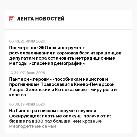
ЛЕНТА НОВОСТЕЙ
06:48, 21 Июля 2026
Посмертное ЭКО как инструмент
расчеловечивания и кормовая база извращенцев:
депутатам пора остановить нетрадиционные
методы «спасения демографии»
10:34, 07 Июля 2026
Пантеон «героям»-пособникам нацистов и
противникам Православия в Киево-Печерской
Лавре: Зеленский и Ко показывают миру рога и
копыта
06:38, 19 Июня 2026
На Гиппократовском форуме озвучили
шокирующее: платные опекуны получают из
бюджета в 100 раз больше, чем кровные
многодетные семьи
05:00, 13 Июня 2026