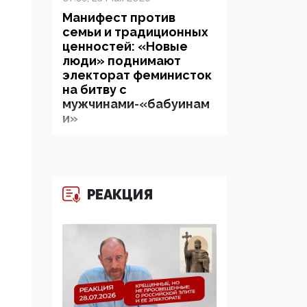
Манифест против
семьи и традиционных
ценностей: «Новые
люди» поднимают
электорат феминисток
на битву с
мужчинами-«бабуинам
и»
05:08, 15 Мая 2026
Эзотерика,
инфоцыганство и
РЕАКЦИЯ
лженаука под ширмой
защиты традиционных
ценностей: кто и с чем
выступал на форуме
«Россия 809. Традиции
будущего»
09:40, 06 Мая 2026