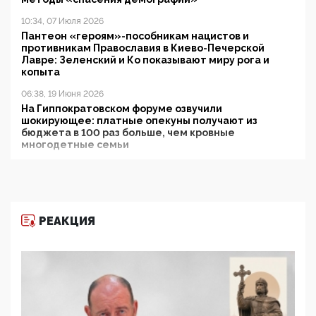
10:34, 07 Июля 2026
Пантеон «героям»-пособникам нацистов и
противникам Православия в Киево-Печерской
Лавре: Зеленский и Ко показывают миру рога и
копыта
06:38, 19 Июня 2026
На Гиппократовском форуме озвучили
шокирующее: платные опекуны получают из
бюджета в 100 раз больше, чем кровные
многодетные семьи
05:00, 13 Июня 2026
Разбор учебника Обществознания под редакцией
Медведева: суверенитет, традиционные ценности
и немного двоемыслия
РЕАКЦИЯ
11:53, 09 Июня 2026
Прокуратура наконец увидела экстремистскую
деятельность ИИТО ЮНЕСКО в России, но
цифроглобалисты продолжают определять
повестку в образовании
09:43, 01 Июня 2026
5G за счет здоровья граждан: Минцифры намерено