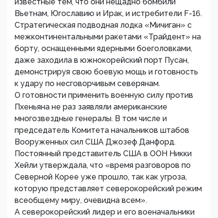
известные тем, что они нещадно бомбили
Вьетнам, Югославию и Ирак, и истребители F-16.
Стратегическая подводная лодка «Мичиган» с
межконтинентальными ракетами «Трайдент» на
борту, оснащенными ядерными боеголовками,
даже заходила в южнокорейский порт Пусан,
демонстрируя свою боевую мощь и готовность
к удару по несговорчивым северянам.
О готовности применить военную силу против
Пхеньяна не раз заявляли американские
многозвездные генералы. В том числе и
председатель Комитета начальников штабов
Вооруженных сил США Джозеф Данфорд.
Постоянный представитель США в ООН Никки
Хейли утверждала, что «время разговоров по
Северной Корее уже прошло, так как угроза,
которую представляет северокорейский режим
всеобщему миру, очевидна всем».
А северокорейский лидер и его военачальники