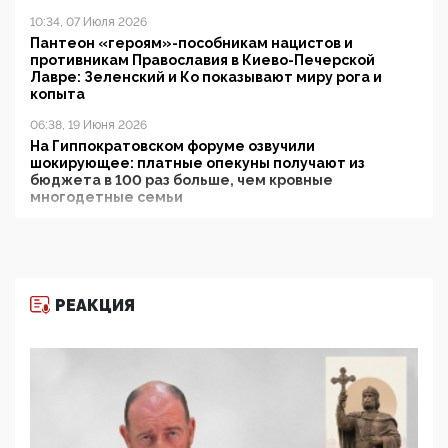
10:34, 07 Июля 2026
Пантеон «героям»-пособникам нацистов и
противникам Православия в Киево-Печерской
Лавре: Зеленский и Ко показывают миру рога и
копыта
06:38, 19 Июня 2026
На Гиппократовском форуме озвучили
шокирующее: платные опекуны получают из
бюджета в 100 раз больше, чем кровные
многодетные семьи
05:00, 13 Июня 2026
Разбор учебника Обществознания под редакцией
Медведева: суверенитет, традиционные ценности
и немного двоемыслия
РЕАКЦИЯ
11:53, 09 Июня 2026
Прокуратура наконец увидела экстремистскую
деятельность ИИТО ЮНЕСКО в России, но
цифроглобалисты продолжают определять
повестку в образовании
09:43, 01 Июня 2026
5G за счет здоровья граждан: Минцифры намерено